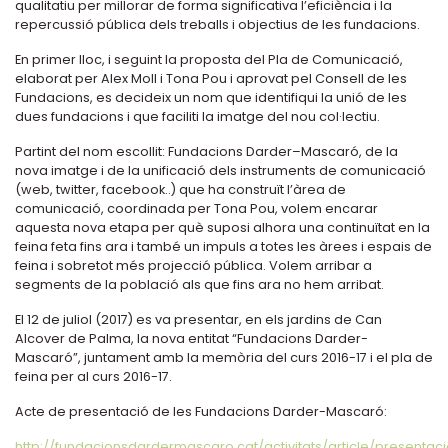
qualitatiu per millorar de forma significativa l’eficiència i la
repercussió pública dels treballs i objectius de les fundacions.
En primer lloc, i seguint la proposta del Pla de Comunicació,
elaborat per Alex Moll i Tona Pou i aprovat pel Consell de les
Fundacions, es decideix un nom que identifiqui la unió de les
dues fundacions i que faciliti la imatge del nou col·lectiu.
Partint del nom escollit: Fundacions Darder–Mascaró, de la
nova imatge i de la unificació dels instruments de comunicació
(web, twitter, facebook..) que ha construït l’àrea de
comunicació, coordinada per Tona Pou, volem encarar
aquesta nova etapa per què suposi alhora una continuïtat en la
feina feta fins ara i també un impuls a totes les àrees i espais de
feina i sobretot més projecció pública. Volem arribar a
segments de la població als que fins ara no hem arribat.
El 12 de juliol (2017) es va presentar, en els jardins de Can
Alcover de Palma, la nova entitat “Fundacions Darder-
Mascaró”, juntament amb la memòria del curs 2016-17 i el pla de
feina per al curs 2016-17.
Acte de presentació de les Fundacions Darder-Mascaró:
http://fundacionsdardermascaro.cat/activitats/article/presentac