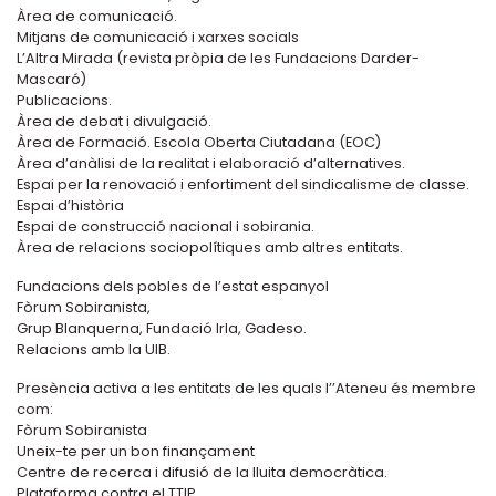
Àrea de comunicació.
Mitjans de comunicació i xarxes socials
L’Altra Mirada (revista pròpia de les Fundacions Darder-
Mascaró)
Publicacions.
Àrea de debat i divulgació.
Àrea de Formació. Escola Oberta Ciutadana (EOC)
Àrea d’anàlisi de la realitat i elaboració d’alternatives.
Espai per la renovació i enfortiment del sindicalisme de classe.
Espai d’història
Espai de construcció nacional i sobirania.
Àrea de relacions sociopolítiques amb altres entitats.
Fundacions dels pobles de l’estat espanyol
Fòrum Sobiranista,
Grup Blanquerna, Fundació Irla, Gadeso.
Relacions amb la UIB.
Presència activa a les entitats de les quals l’’Ateneu és membre
com:
Fòrum Sobiranista
Uneix-te per un bon finançament
Centre de recerca i difusió de la lluita democràtica.
Plataforma contra el TTIP