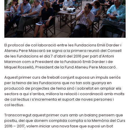
El protocol de col·laboració entre les Fundacions Emili Darder i
Ateneu Pere Mascaró se signa a la primera reunió del Consell
de les Fundacions el dia 7 d’abril del 2016 per part d’Antoni
Marimon com a President de la Fundació Emili Darder i de
Miquel Rosselló, President de la Fund Ateneu Pere Mascaró.
Aquest primer curs de treball conjunt suposa un impuls seriós
per la feina de les Fundacions que no tan sols guanya en
producció de projectes de feina sinó i sobretot en ampliar els
sectors a qui s’arriba, millora la relació i coordinació amb molts
de col·lectius i s’incrementa el suport de noves persones i
col·lectius.
Transcorregut aquest primer curs amb un balanç pensem que
positiu, del que donem complida compta a la Memòria del Curs
2016 – 2017, volem iniciar una nova fase que suposi un bot