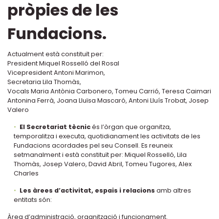
pròpies de les
Fundacions.
Actualment està constituït per:
President Miquel Rosselló del Rosal
Vicepresident Antoni Marimon,
Secretaria Lila Thomàs,
Vocals Maria Antònia Carbonero, Tomeu Carrió, Teresa Caimari
Antonina Ferrà, Joana Lluïsa Mascaró, Antoni Lluís Trobat, Josep
Valero
El Secretariat tècnic
és l’òrgan que organitza,
temporalitza i executa, quotidianament les activitats de les
Fundacions acordades pel seu Consell. Es reuneix
setmanalment i està constituït per: Miquel Rosselló, Lila
Thomàs, Josep Valero, David Abril, Tomeu Tugores, Alex
Charles
Les àrees d’activitat, espais i relacions
amb altres
entitats són:
Àrea d’administració, organització i funcionament.