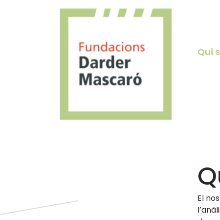
Qui 
Q
El nos
l’anàl