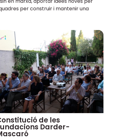
osin en marxa, aportar idees noves per
 quadres per construir i mantenir una
onstitució de les
Fundacions Darder-
Mascaró