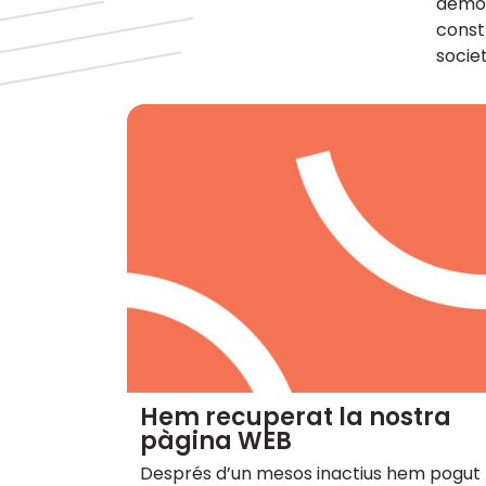
democ
const
societ
Hem recuperat la nostra
pàgina WEB
Després d’un mesos inactius hem pogut