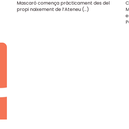
Mascaró comença pràcticament des del
C
propi naixement de l’Ateneu (…)
M
e
P