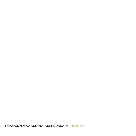
També trobareu aquest vídeo a
Attac.tv
.