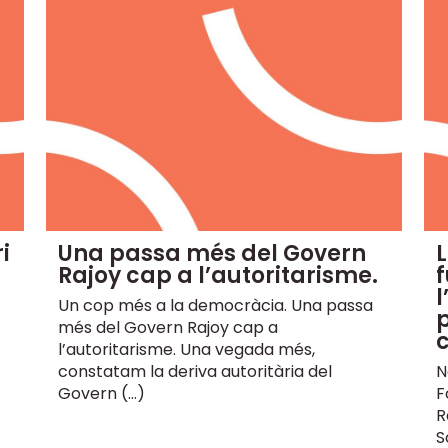
i
Una passa més del Govern
L
Rajoy cap a l’autoritarisme.
f
l
Un cop més a la democràcia. Una passa
p
més del Govern Rajoy cap a
l’autoritarisme. Una vegada més,
constatam la deriva autoritària del
N
Govern (…)
F
R
S