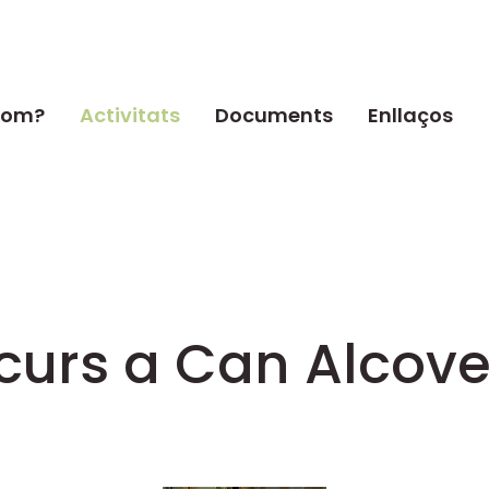
som?
Activitats
Documents
Enllaços
curs a Can Alcov