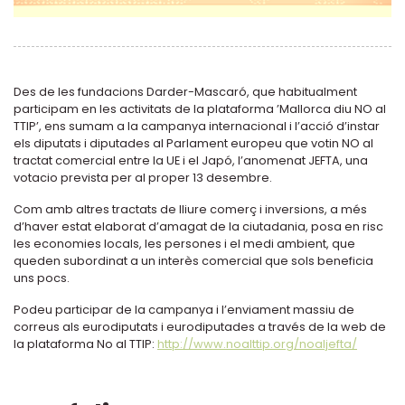
Des de les fundacions Darder-Mascaró, que habitualment
participam en les activitats de la plataforma ’Mallorca diu NO al
TTIP’, ens sumam a la campanya internacional i l’acció d’instar
els diputats i diputades al Parlament europeu que votin NO al
tractat comercial entre la UE i el Japó, l’anomenat JEFTA, una
votacio prevista per al proper 13 desembre.
Com amb altres tractats de lliure comerç i inversions, a més
d’haver estat elaborat d’amagat de la ciutadania, posa en risc
les economies locals, les persones i el medi ambient, que
queden subordinat a un interès comercial que sols beneficia
uns pocs.
Podeu participar de la campanya i l’enviament massiu de
correus als eurodiputats i eurodiputades a través de la web de
la plataforma No al TTIP:
http://www.noalttip.org/noaljefta/