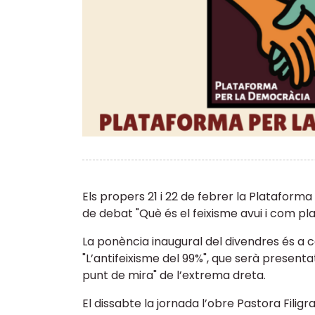
Els propers 21 i 22 de febrer la Platafor
de debat "Què és el feixisme avui i com pl
La ponència inaugural del divendres és a cà
"L’antifeixisme del 99%", que serà presenta
punt de mira" de l’extrema dreta.
El dissabte la jornada l’obre Pastora Filig