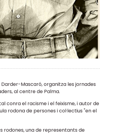
ns Darder-Mascaró, organitza les jornades
aders, al centre de Palma.
l conra el racisme i el feixisme, i autor de
la rodona de persones i col·lectius "en el
ules rodones, una de representants de