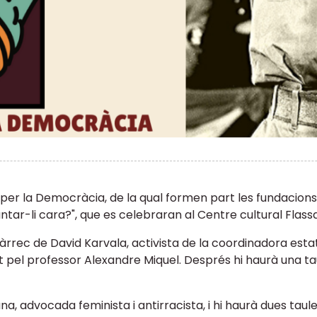
ma per la Democràcia, de la qual formen part les fundacio
antar-li cara?", que es celebraran al Centre cultural Flass
rrec de David Karvala, activista de la coordinadora estata
t pel professor Alexandre Miquel. Després hi haurà una tau
rana, advocada feminista i antirracista, i hi haurà dues ta