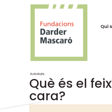
Qui 
Activitats
Què és el fei
cara?