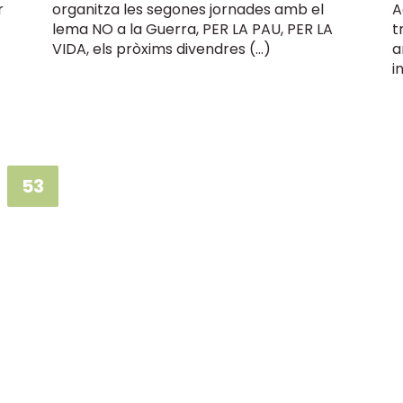
r
organitza les segones jornades amb el
A
lema NO a la Guerra, PER LA PAU, PER LA
t
VIDA, els pròxims divendres (…)
a
i
53