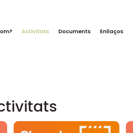
som?
Activitats
Documents
Enllaços
ctivitats