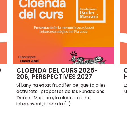
9
CLOENDA DEL CURS 2025-
206, PERSPECTIVES 2027
Si l,any ha estat fructífer pel que fa a les
L
activitats i propostes de les Fundacions
j
Darder Mascaró, la cloenda serà
interessant, farem la (…)