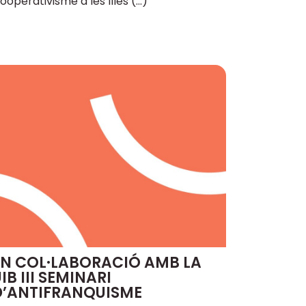
ooperativisme a les Illes (…)
EN COL·LABORACIÓ AMB LA
IB III SEMINARI
D’ANTIFRANQUISME