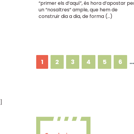
“primer els d’aquí”, és hora d’apostar pe
un “nosaltres” ample, que hem de
construir dia a dia, de forma (…)
1
2
3
4
5
6
…
]