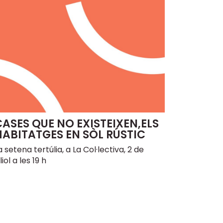
CASES QUE NO EXISTEIXEN,ELS
HABITATGES EN SÒL RÚSTIC
a setena tertúlia, a La Col·lectiva, 2 de
uliol a les 19 h